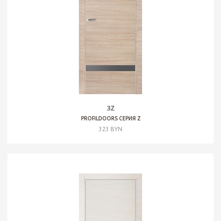
3Z
PROFILDOORS СЕРИЯ Z
323 BYN