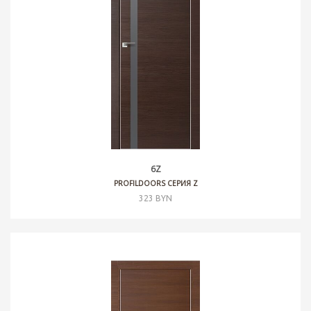
6Z
PROFILDOORS СЕРИЯ Z
323 BYN