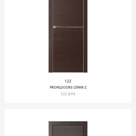
12Z
PROFILDOORS СЕРИЯ Z
323 BYN