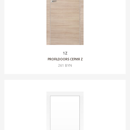
1Z
PROFILDOORS СЕРИЯ Z
261 BYN