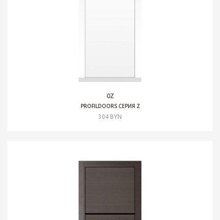
0Z
PROFILDOORS СЕРИЯ Z
304 BYN