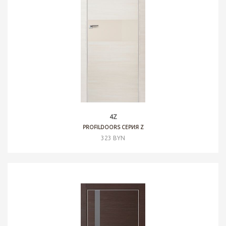
4Z
PROFILDOORS СЕРИЯ Z
323 BYN