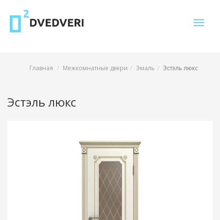
Toggle
naviga
Главная
Межкомнатные двери
Эмаль
Эстэль люкс
Эстэль люкс