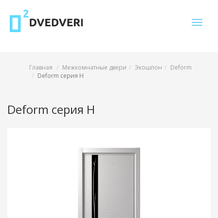
Toggle
naviga
Главная
Межкомнатные двери
Экошпон
Deform
Deform серия H
Deform серия H